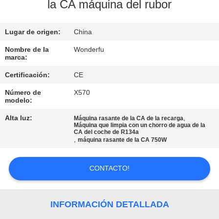
la CA máquina del rubor
CONTROL
Lugar de origen:
China
DE
CALIDAD
Nombre de la
Wonderfu
marca:
Certificación:
CE
ÉNTRENOS
Número de
X570
EN
modelo:
CONTACTO
Alta luz:
,
Máquina rasante de la CA de la recarga
Máquina que limpia con un chorro de agua de la
CON
CA del coche de R134a
,
máquina rasante de la CA 750W
PIDA
CONTACTO!
UNA
CITA
INFORMACIÓN DETALLADA