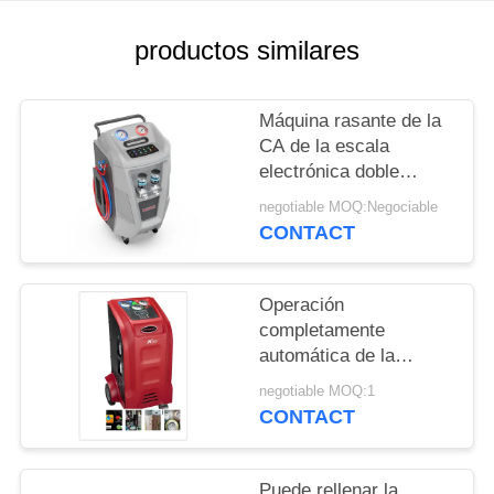
MAPA
DEL
productos similares
SITIO
Máquina rasante de la
CA de la escala
PRIVACY
electrónica doble
POLICY
R134a para la recarga
negotiable MOQ:Negociable
de la CA
CONTACT
Operación
completamente
automática de la
máquina de la CA del
negotiable MOQ:1
coche que limpia con
CONTACT
un chorro de agua que
limpia el compresor
grande
Puede rellenar la