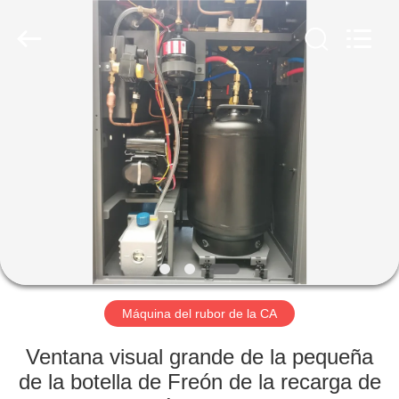
-
2026
Guangzhou
Wonderfu
Automotive
Equipment
Co.,
Ltd.
HOGAR
All
Rights
Reserved.
PRODUCTOS
SOBRE
NOSOTROS
VIAJE
DE
Máquina del rubor de la CA
LA
Ventana visual grande de la pequeña
FÁBRICA
de la botella de Freón de la recarga de