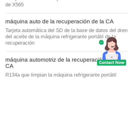
MAPA
de X565
DEL
máquina auto de la recuperación de la CA
SITIO
Tarjeta automática del SD de la base de datos del dren
del aceite de la máquina refrigerante portátil de la
PRIVACY
recuperación
POLICY
máquina automotriz de la recuperación de la
CA
R134a que limpian la máquina refrigerante portátil
1.8CFM de la recuperación con un chorro de agua
bombean
Unidad de la recuperación de la CA
Exhibición colorida de la CA X530 de la recuperación
de la máquina de la cilindrada de la escala auto de
Digitaces