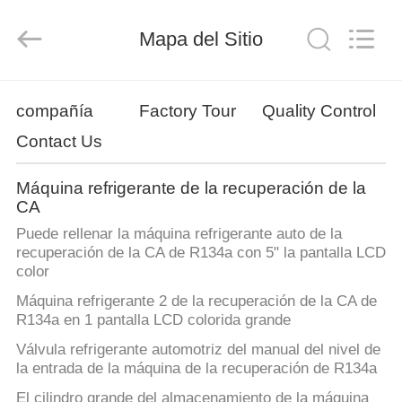
-
2026
Guangzhou
Wonderfu
Mapa del Sitio
Automotive
Equipment
Co.,
Ltd.
HOGAR
All
Rights
compañía
Factory Tour
Quality Control
Reserved.
Contact Us
PRODUCTOS
Máquina refrigerante de la recuperación de la
SOBRE
CA
NOSOTROS
Puede rellenar la máquina refrigerante auto de la
recuperación de la CA de R134a con 5" la pantalla LCD
color
VIAJE
Máquina refrigerante 2 de la recuperación de la CA de
DE
R134a en 1 pantalla LCD colorida grande
LA
Válvula refrigerante automotriz del manual del nivel de
la entrada de la máquina de la recuperación de R134a
FÁBRICA
El cilindro grande del almacenamiento de la máquina